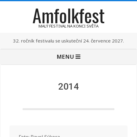
Amfolkfest
Skip
to
content
MALÝ FESTIVAL NA KONCI SVĚTA
32. ročník festivalu se uskuteční 24. července 2027.
Primary
MENU
Navigation
Menu
2014