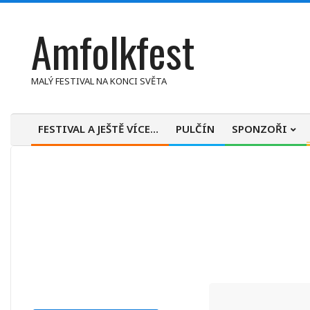
Skip
Amfolkfest
to
content
MALÝ FESTIVAL NA KONCI SVĚTA
FESTIVAL A JEŠTĚ VÍCE…
PULČÍN
SPONZOŘI
Primary
Navigation
Menu