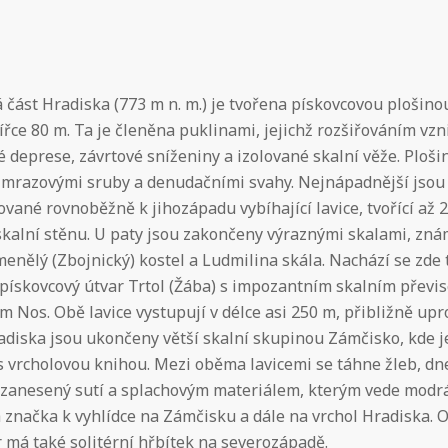
 část Hradiska (773 m n. m.) je tvořena pískovcovou plošino
ířce 80 m. Ta je členěna puklinami, jejichž rozšiřováním vzn
 deprese, závrtové sníženiny a izolované skalní věže. Ploši
mrazovými sruby a denudačními svahy. Nejnápadnější jsou
vané rovnoběžně k jihozápadu vybíhající lavice, tvořící až 
skalní stěnu. U paty jsou zakončeny výraznými skalami, zn
enělý (Zbojnický) kostel a Ludmilina skála. Nachází se zde 
pískovcový útvar Trtol (Žába) s impozantním skalním převi
 Nos. Obě lavice vystupují v délce asi 250 m, přibližně upr
diska jsou ukončeny větší skalní skupinou Zámčisko, kde j
s vrcholovou knihou. Mezi oběma lavicemi se táhne žleb, dn
 zanesený sutí a splachovým materiálem, kterým vede modr
á značka k vyhlídce na Zámčisku a dále na vrchol Hradiska.
 má také solitérní hřbítek na severozápadě.