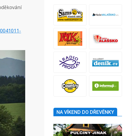
poděkování
00041011-
NA VÍKEND DO DŘEVĚNKY