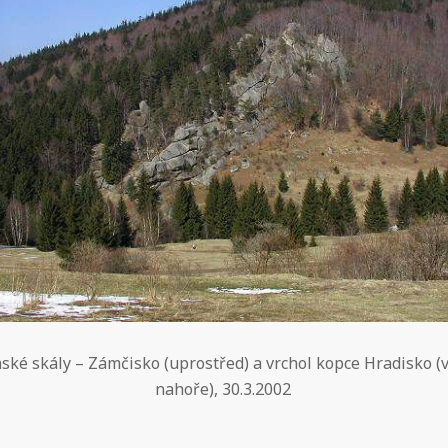
nské skály – Zámčisko (uprostřed) a vrchol kopce Hradisko (
nahoře), 30.3.2002