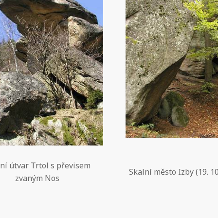
ní útvar Trtol s převisem
Skalní město Izby (19. 10
zvaným Nos