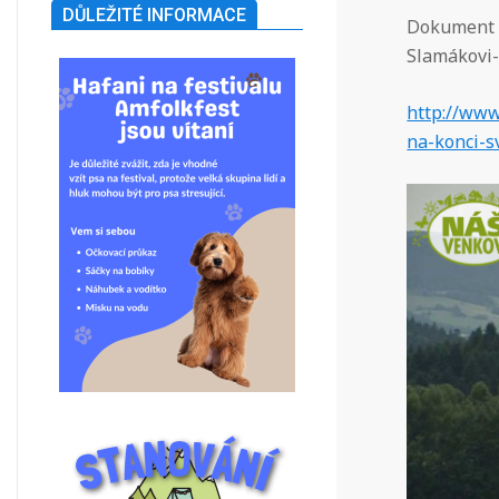
DŮLEŽITÉ INFORMACE
Dokument o
Slamákovi
http://www
na-konci-s