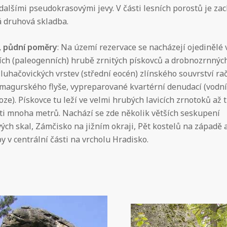
dalšími pseudokrasovými jevy. V části lesních porostů je z
á druhová skladba.
, půdní poměry
: Na území rezervace se nacházejí ojedinělé
ích (paleogenních) hrubě zrnitých pískovců a drobnozrnnýc
luhačovických vrstev (střední eocén) zlínského souvrství r
magurského flyše, vypreparované kvartérní denudací (vodní
oze). Pískovce tu leží ve velmi hrubých lavicích zrnotoků až 
ti mnoha metrů. Nachází se zde několik větších seskupení
ých skal, Zámčisko na jižním okraji, Pět kostelů na západě 
y v centrální části na vrcholu Hradisko.