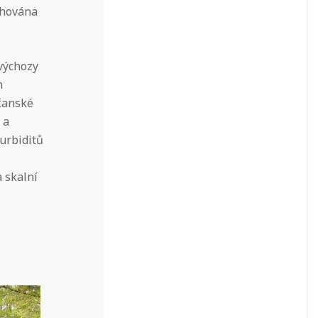
achována
 výchozy
h
ačanské
 a
turbiditů
a skalní