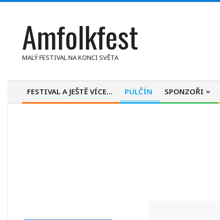
Skip
Amfolkfest
to
content
MALÝ FESTIVAL NA KONCI SVĚTA
FESTIVAL A JEŠTĚ VÍCE…
PULČÍN
SPONZOŘI
Primary
Navigation
Menu