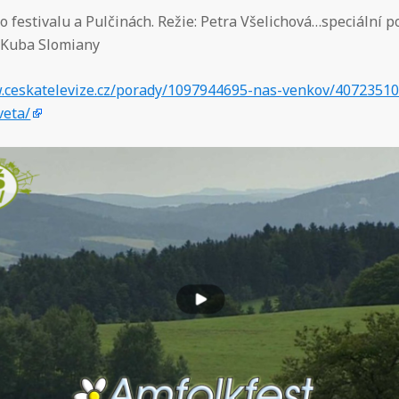
 festivalu a Pulčinách. Režie: Petra Všelichová…speciální 
-Kuba Slomiany
.ceskatelevize.cz/porady/1097944695-nas-venkov/4072351
veta/