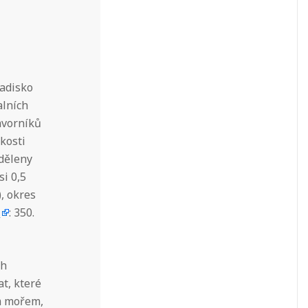
radisko
alních
avorníků
kosti
dděleny
si 0,5
, okres
P
: 350.
ch
t, které
m mořem,