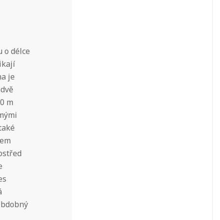
u o délce
ikají
na je
 dvě
20 m
ámými
také
sem
ostřed
e
es
á
 Obdobný