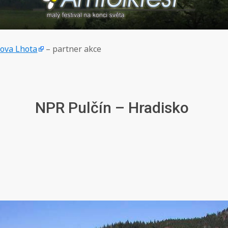
cova Lhota
– partner akce
NPR Pulčín – Hradisko