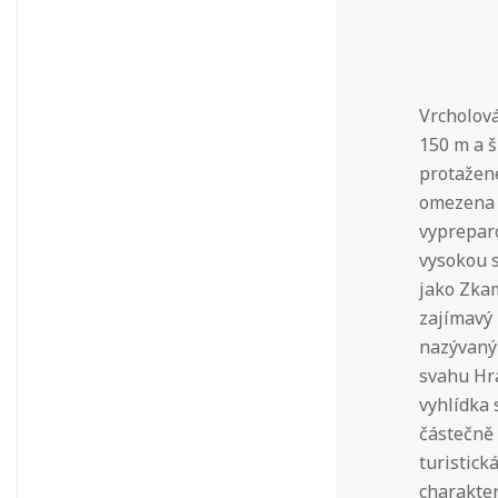
Vrcholová
150 m a š
protažené
omezena 
vypreparo
vysokou 
jako Zkam
zajímavý 
nazývaným
svahu Hra
vyhlídka 
částečně
turistick
charakter