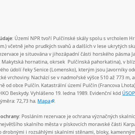
 údaje
: Území NPR tvoří Pulčínské skály spolu s vrcholem H
 m.) včetně jeho prudkých svahů a dalších v lese ukrytých sk
ezervace je situována v jihozápadní části horského pásma J
 Makytská hornatina, okrsek Pulčínská pahorkatina), v blíz
ého údolí řeky Senice (Lomensko), kterým jsou Javorníky o
cké vrchoviny. Nachází se v nadmořské výšce 510 až 773 m, a
ě od obce Pulčín. Katastrální území Pulčín (Francova Lhota)
HKO Beskydy. Vyhlášeno 19. ledna 1989. Evidenční kód
ÚSO
ýměra: 72,73 ha.
Mapa
.
 ochrany
: Posláním rezervace je ochrana význačných skalní
největšího skalního města v pískovcích moravské části Karpa
no drobnými i rozsáhlými skalními stěnami, bloky, kamenný