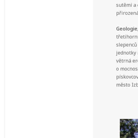
sutěmi a 
přirozen
Geologie
třetihorn
slepenců 
jednotky 
větrná er
o mocnos
pískovcov
město Izb