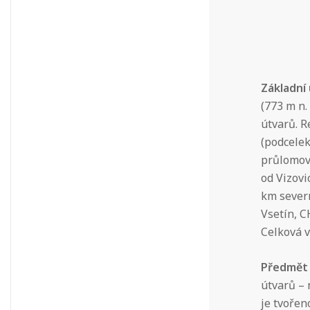
Základní
(773 m n.
útvarů. R
(podcelek
průlomov
od Vizovi
km severn
Vsetín, C
Celková v
Předmět
útvarů – 
je tvoře