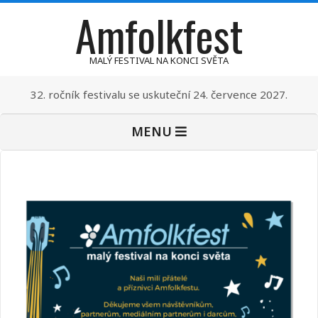
Amfolkfest
Skip
to
content
MALÝ FESTIVAL NA KONCI SVĚTA
32. ročník festivalu se uskuteční 24. července 2027.
Primary
MENU
Navigation
Menu