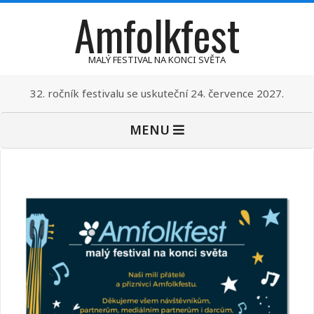
Amfolkfest
Skip
to
content
MALÝ FESTIVAL NA KONCI SVĚTA
32. ročník festivalu se uskuteční 24. července 2027.
Primary
MENU
Navigation
Menu