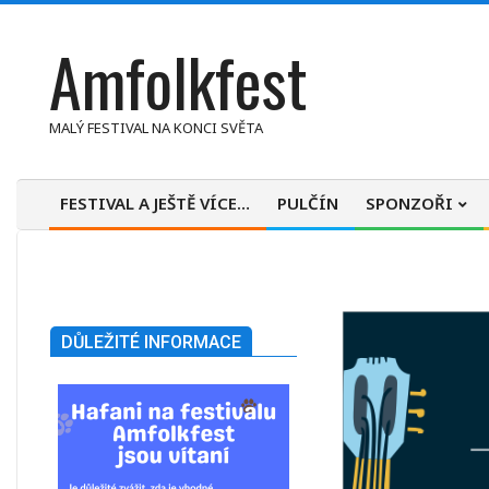
Skip
Amfolkfest
to
content
MALÝ FESTIVAL NA KONCI SVĚTA
FESTIVAL A JEŠTĚ VÍCE…
PULČÍN
SPONZOŘI
Primary
Navigation
Menu
DŮLEŽITÉ INFORMACE