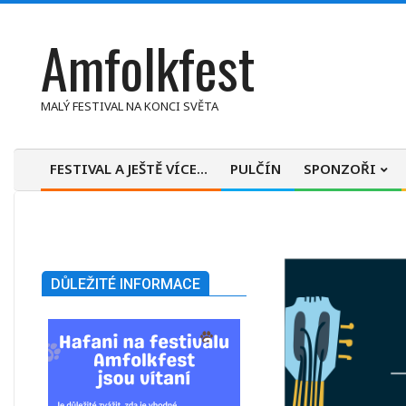
Skip
Amfolkfest
to
content
MALÝ FESTIVAL NA KONCI SVĚTA
FESTIVAL A JEŠTĚ VÍCE…
PULČÍN
SPONZOŘI
Primary
Navigation
Menu
DŮLEŽITÉ INFORMACE