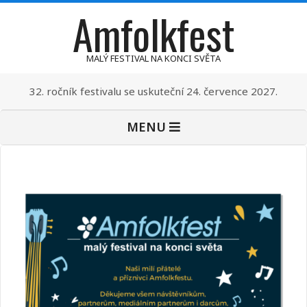
Amfolkfest
Skip
to
content
MALÝ FESTIVAL NA KONCI SVĚTA
32. ročník festivalu se uskuteční 24. července 2027.
Primary
MENU
Navigation
Menu