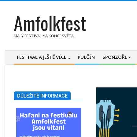
Skip
Amfolkfest
to
content
MALÝ FESTIVAL NA KONCI SVĚTA
FESTIVAL A JEŠTĚ VÍCE…
PULČÍN
SPONZOŘI
Primary
Navigation
Menu
DŮLEŽITÉ INFORMACE