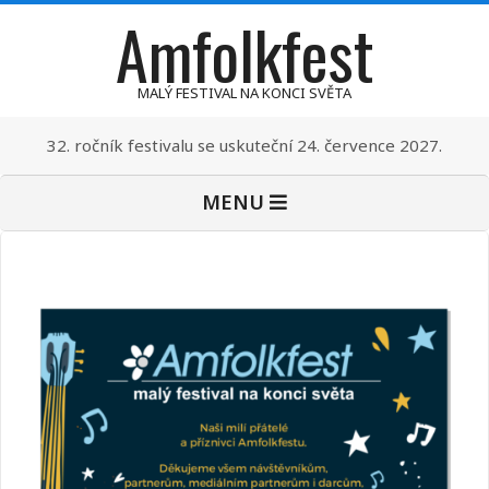
Amfolkfest
Skip
to
content
MALÝ FESTIVAL NA KONCI SVĚTA
32. ročník festivalu se uskuteční 24. července 2027.
Primary
MENU
Navigation
Menu