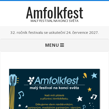
Amfolkfest
Skip
to
content
MALÝ FESTIVAL NA KONCI SVĚTA
32. ročník festivalu se uskuteční 24. července 2027.
Primary
MENU
Navigation
Menu