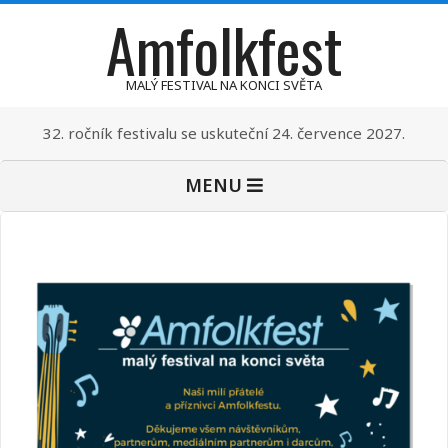
Amfolkfest
Skip
to
content
MALÝ FESTIVAL NA KONCI SVĚTA
32. ročník festivalu se uskuteční 24. července 2027.
Primary
MENU
Navigation
Menu