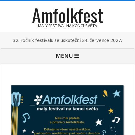
Amfolkfest
Skip
to
content
MALÝ FESTIVAL NA KONCI SVĚTA
32. ročník festivalu se uskuteční 24. července 2027.
Primary
MENU
Navigation
Menu