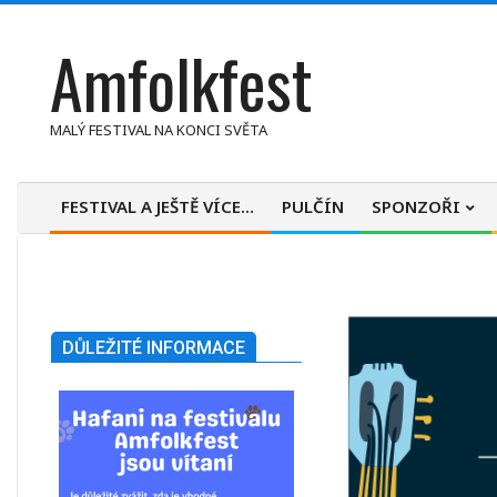
Skip
Amfolkfest
to
content
MALÝ FESTIVAL NA KONCI SVĚTA
FESTIVAL A JEŠTĚ VÍCE…
PULČÍN
SPONZOŘI
Primary
Navigation
Menu
DŮLEŽITÉ INFORMACE