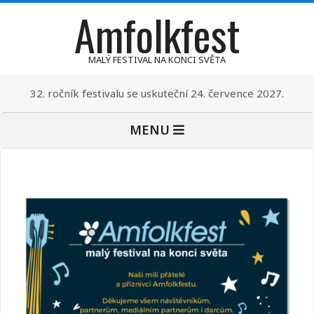
Amfolkfest
Skip
to
content
MALÝ FESTIVAL NA KONCI SVĚTA
32. ročník festivalu se uskuteční 24. července 2027.
Primary
MENU
Navigation
Menu