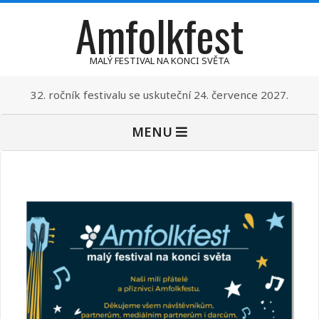
Amfolkfest
Skip
to
content
MALÝ FESTIVAL NA KONCI SVĚTA
32. ročník festivalu se uskuteční 24. července 2027.
Primary
MENU
Navigation
Menu