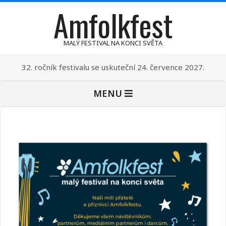
Amfolkfest
Skip
to
content
MALÝ FESTIVAL NA KONCI SVĚTA
32. ročník festivalu se uskuteční 24. července 2027.
Primary
MENU
Navigation
Menu