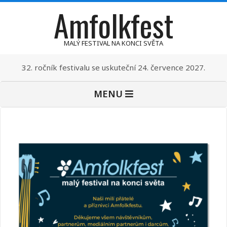
Amfolkfest
Skip
to
content
MALÝ FESTIVAL NA KONCI SVĚTA
32. ročník festivalu se uskuteční 24. července 2027.
Primary
MENU
Navigation
Menu