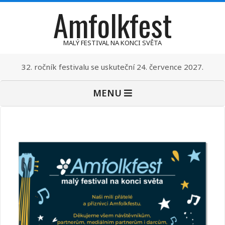
Amfolkfest
Skip
to
content
MALÝ FESTIVAL NA KONCI SVĚTA
32. ročník festivalu se uskuteční 24. července 2027.
Primary
MENU
Navigation
Menu