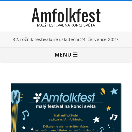
Amfolkfest
Skip
to
content
MALÝ FESTIVAL NA KONCI SVĚTA
32. ročník festivalu se uskuteční 24. července 2027.
Primary
MENU
Navigation
Menu