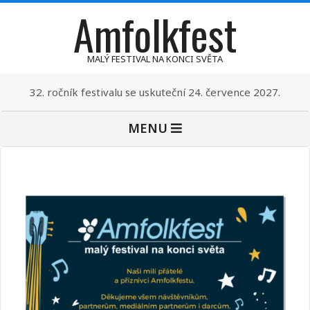
Amfolkfest
Skip
to
content
MALÝ FESTIVAL NA KONCI SVĚTA
32. ročník festivalu se uskuteční 24. července 2027.
Primary
MENU
Navigation
Menu