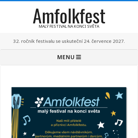
Amfolkfest
Skip
to
content
MALÝ FESTIVAL NA KONCI SVĚTA
32. ročník festivalu se uskuteční 24. července 2027.
Primary
MENU
Navigation
Menu