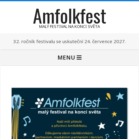
Amfolkfest
Skip
to
content
MALÝ FESTIVAL NA KONCI SVĚTA
32. ročník festivalu se uskuteční 24. července 2027.
Primary
MENU
Navigation
Menu