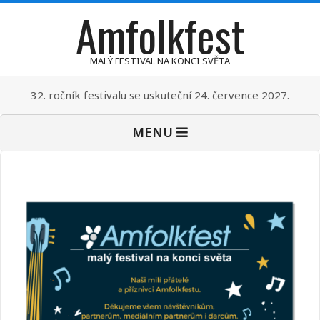
Amfolkfest
Skip
to
content
MALÝ FESTIVAL NA KONCI SVĚTA
32. ročník festivalu se uskuteční 24. července 2027.
Primary
MENU
Navigation
Menu