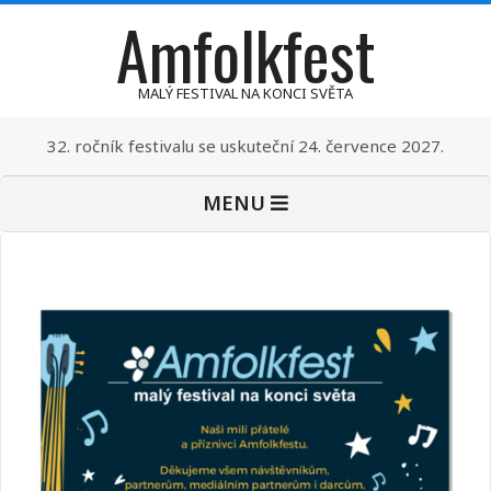
Amfolkfest
Skip
to
content
MALÝ FESTIVAL NA KONCI SVĚTA
32. ročník festivalu se uskuteční 24. července 2027.
Primary
MENU
Navigation
Menu