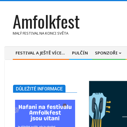
Skip
Amfolkfest
to
content
MALÝ FESTIVAL NA KONCI SVĚTA
FESTIVAL A JEŠTĚ VÍCE…
PULČÍN
SPONZOŘI
Primary
Navigation
Menu
DŮLEŽITÉ INFORMACE