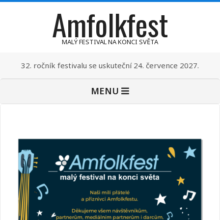
Amfolkfest
Skip
to
content
MALÝ FESTIVAL NA KONCI SVĚTA
32. ročník festivalu se uskuteční 24. července 2027.
Primary
MENU
Navigation
Menu