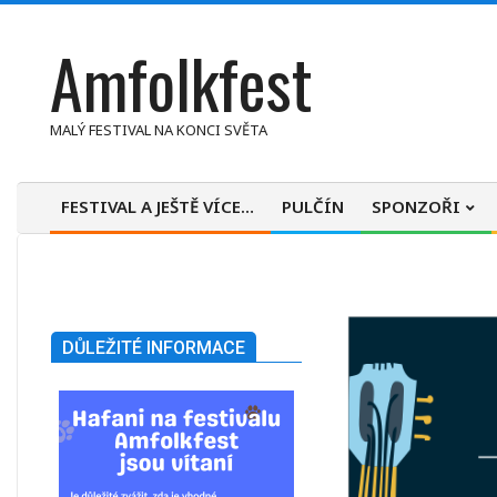
Skip
Amfolkfest
to
content
MALÝ FESTIVAL NA KONCI SVĚTA
FESTIVAL A JEŠTĚ VÍCE…
PULČÍN
SPONZOŘI
Primary
Navigation
Menu
DŮLEŽITÉ INFORMACE