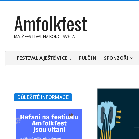
Skip
Amfolkfest
to
content
MALÝ FESTIVAL NA KONCI SVĚTA
FESTIVAL A JEŠTĚ VÍCE…
PULČÍN
SPONZOŘI
Primary
Navigation
Menu
DŮLEŽITÉ INFORMACE