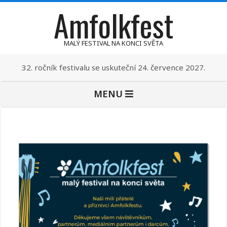
Amfolkfest
Skip
to
content
MALÝ FESTIVAL NA KONCI SVĚTA
32. ročník festivalu se uskuteční 24. července 2027.
Primary
MENU
Navigation
Menu