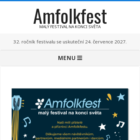
Amfolkfest
Skip
to
content
MALÝ FESTIVAL NA KONCI SVĚTA
32. ročník festivalu se uskuteční 24. července 2027.
Primary
MENU
Navigation
Menu