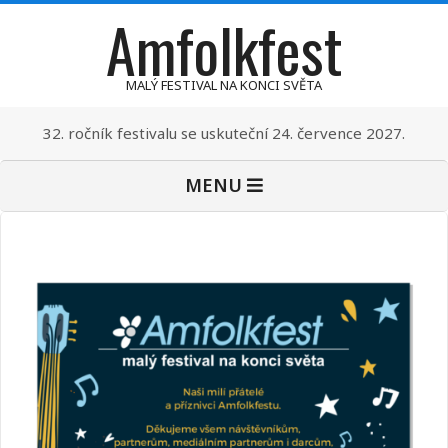
Amfolkfest
Skip
to
content
MALÝ FESTIVAL NA KONCI SVĚTA
32. ročník festivalu se uskuteční 24. července 2027.
Primary
MENU
Navigation
Menu