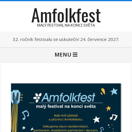
Amfolkfest
Skip
to
content
MALÝ FESTIVAL NA KONCI SVĚTA
32. ročník festivalu se uskuteční 24. července 2027.
Primary
MENU
Navigation
Menu