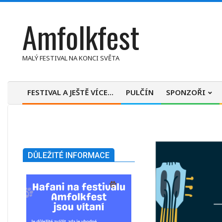
Skip
Amfolkfest
to
content
MALÝ FESTIVAL NA KONCI SVĚTA
FESTIVAL A JEŠTĚ VÍCE…
PULČÍN
SPONZOŘI
Primary
Navigation
Menu
DŮLEŽITÉ INFORMACE