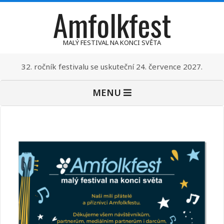
Amfolkfest
Skip
to
content
MALÝ FESTIVAL NA KONCI SVĚTA
32. ročník festivalu se uskuteční 24. července 2027.
Primary
MENU
Navigation
Menu