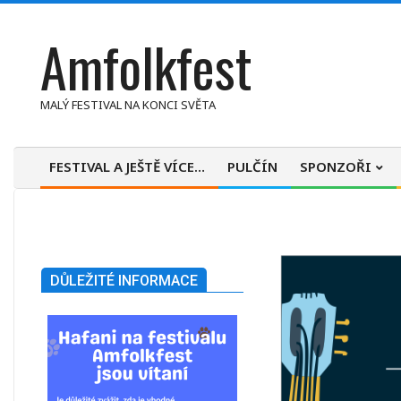
Skip
Amfolkfest
to
content
MALÝ FESTIVAL NA KONCI SVĚTA
FESTIVAL A JEŠTĚ VÍCE…
PULČÍN
SPONZOŘI
Primary
Navigation
Menu
DŮLEŽITÉ INFORMACE